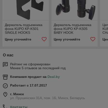
Держатель подъемника
Держатель подъемника
Це
фона KUPO KP-KS01
фона KUPO KP-KS05
KU
SINGLE HOOKS
BABY HOOK
CH
Цену уточняйте
Цену уточняйте
Це
О нас
Рейтинг не сформирован
Менее 5 отзывов за последний год
Компания продает на
Deal.by
Работает с 17.07.2017
г. Минск
ул. Прушинских 31А, пом. 1Б, Минск, Беларусь
Контакты