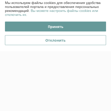
Мы используем файлы cookies для обеспечения удобства
пользователей портала и предоставления персональных
рекомендаций.
Вы можете настроить файлы cookies или
О нас
отключить их.
Контакты
Принять
Доставка и оплата
Отклонить
График работы
Полная версия сайта
Политика обработки cookies
Сайт создан на платформе Deal.by
Информация для покупателя
Юридическое лицо:
ООО "Стромес"
220112, г. Минск, ул. Прушинских 31А, оф. 1Б