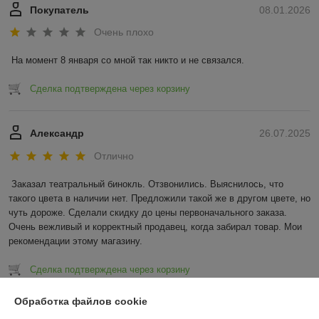
Покупатель
08.01.2026
Очень плохо
На момент 8 января со мной так никто и не связался.
Сделка подтверждена через корзину
Александр
26.07.2025
Отлично
Заказал театральный бинокль. Отзвонились. Выяснилось, что 
такого цвета в наличии нет. Предложили такой же в другом цвете, но 
чуть дороже. Сделали скидку до цены первоначального заказа. 
Очень вежливый и корректный продавец, когда забирал товар. Мои 
рекомендации этому магазину.
Сделка подтверждена через корзину
Обработка файлов cookie
Показать все отзывы