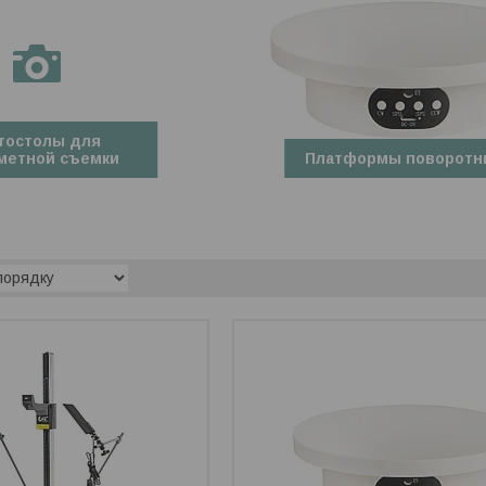
тостолы для
метной съемки
Платформы поворотн