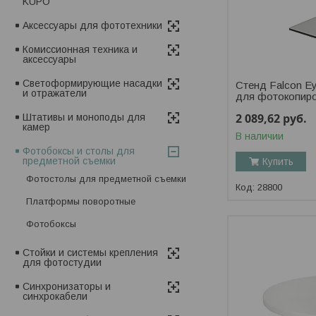
KUPO
Аксессуары для фототехники
Комиссионная техника и
аксессуары
Светоформирующие насадки
Стенд Falcon Ey
и отражатели
для фотокопир
2 089,62
руб.
Штативы и моноподы для
камер
В наличии
Фотобоксы и столы для
предметной съемки
Купить
Фотостолы для предметной съемки
28800
Платформы поворотные
Фотобоксы
Стойки и системы крепления
для фотостудии
Синхронизаторы и
синхрокабели