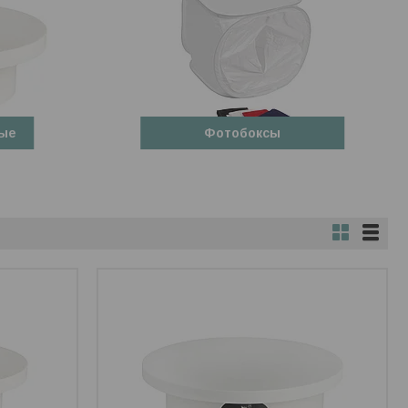
ые
Фотобоксы