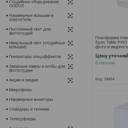
Студийное оборудование
GODOX
Накамерные вспышки и
осветители
Постоянный свет для
фотостудий
Платформа пово
Eyes Table PRO
Импульсный свет (студийные
фото и видеос
вспышки)
Цену уточня
Генераторы спецэффектов
В наличии
Запасные лампы и колбы для
фотостудии
28434
Акции и скидки
Микрофоны
Накамерные мониторы
Слайдеры и тележки
Телесуфлеры