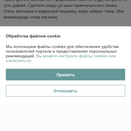
чуть дороже. Сделали скидку до цены первоначального заказа. 
Очень вежливый и корректный продавец, когда забирал товар. Мои 
рекомендации этому магазину.
Сделка подтверждена через корзину
Обработка файлов cookie
Показать все отзывы
Мы используем файлы cookies для обеспечения удобства
пользователей портала и предоставления персональных
рекомендаций.
Вы можете настроить файлы cookies или
отключить их.
О нас
Принять
Контакты
Отклонить
Доставка и оплата
График работы
Полная версия сайта