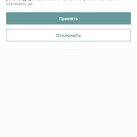
отключить их.
О нас
Принять
Контакты
Отклонить
Доставка и оплата
График работы
Полная версия сайта
Политика обработки cookies
Сайт создан на платформе Deal.by
Информация для покупателя
Юридическое лицо:
ООО "Стромес"
220112, г. Минск, ул. Прушинских 31А, оф. 1Б
Регистрационный номер ЕГР: 491327815