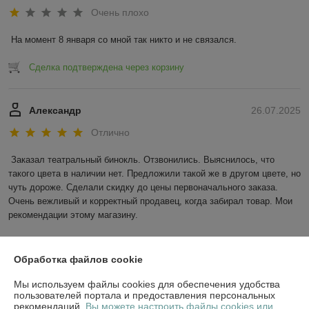
Очень плохо
На момент 8 января со мной так никто и не связался.
Сделка подтверждена через корзину
Александр
26.07.2025
Отлично
Заказал театральный бинокль. Отзвонились. Выяснилось, что 
такого цвета в наличии нет. Предложили такой же в другом цвете, но 
чуть дороже. Сделали скидку до цены первоначального заказа. 
Очень вежливый и корректный продавец, когда забирал товар. Мои 
рекомендации этому магазину.
Сделка подтверждена через корзину
Обработка файлов cookie
Показать все отзывы
Мы используем файлы cookies для обеспечения удобства
пользователей портала и предоставления персональных
рекомендаций.
Вы можете настроить файлы cookies или