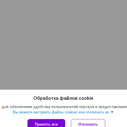
Обработка файлов cookie
 для обеспечения удобства пользователей портала и предоставлени
Вы можете настроить файлы cookies или отключить их.
Принять все
Отклонить
Сайт создан на платформе Deal.by