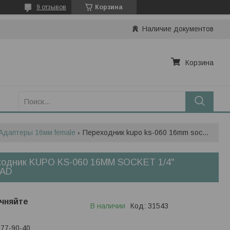
9 отзывов
Корзина
Наличие документов
Корзина
Адаптеры 16мм female
Переходник kupo ks-060 16mm socket 1/4" thread
ходник KUPO KS-060 16MM SOCKET 1/4"
AD
чняйте
В наличии
Код:
31543
777-90-40