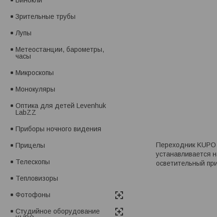
Зрительные трубы
Лупы
Метеостанции, барометры,
часы
Микроскопы
Монокуляры
Оптика для детей Levenhuk
LabZZ
Приборы ночного видения
Переходник KUPO K
Прицелы
устанавливается н
Телескопы
осветительный при
Тепловизоры
Фотофоны
Студийное оборудование