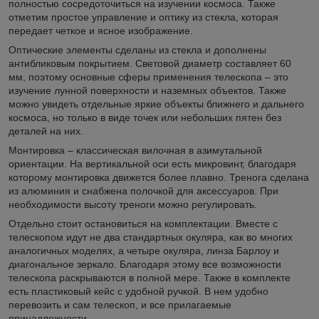
полностью сосредоточиться на изучении космоса. Также
отметим простое управление и оптику из стекла, которая
передает четкое и ясное изображение.
Оптические элементы сделаны из стекла и дополнены
антибликовым покрытием. Световой диаметр составляет 60
мм, поэтому основные сферы применения телескопа – это
изучение лунной поверхности и наземных объектов. Также
можно увидеть отдельные яркие объекты ближнего и дальнего
космоса, но только в виде точек или небольших пятен без
деталей на них.
Монтировка – классическая вилочная в азимутальной
ориентации. На вертикальной оси есть микровинт, благодаря
которому монтировка движется более плавно. Тренога сделана
из алюминия и снабжена полочкой для аксессуаров. При
необходимости высоту треноги можно регулировать.
Отдельно стоит остановиться на комплектации. Вместе с
телескопом идут не два стандартных окуляра, как во многих
аналогичных моделях, а четыре окуляра, линза Барлоу и
диагональное зеркало. Благодаря этому все возможности
телескопа раскрываются в полной мере. Также в комплекте
есть пластиковый кейс с удобной ручкой. В нем удобно
перевозить и сам телескоп, и все прилагаемые
принадлежности.