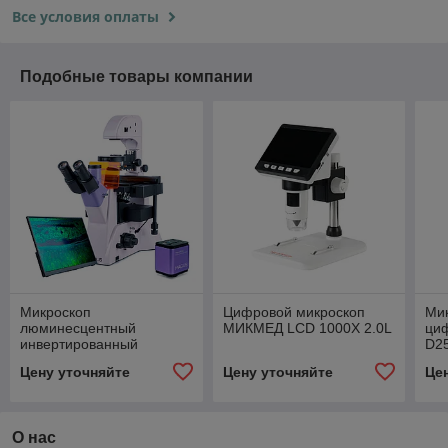
Все условия оплаты
Подобные товары компании
Микроскоп
Цифровой микроскоп
Мик
люминесцентный
МИКМЕД LCD 1000Х 2.0L
ци
инвертированный
D2
цифровой MAGUS Lum
Цену уточняйте
Цену уточняйте
Це
VD500L LCD
О нас