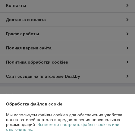
Контакты
Доставка и оплата
График работы
Полная версия сайта
Политика обработки cookies
Сайт создан на платформе Deal.by
Информация для покупателя
Обработка файлов cookie
Юридическое лицо:
ООО "Стромес"
220112, г. Минск, ул. Прушинских 31А, оф. 1Б
Мы используем файлы cookies для обеспечения удобства
Регистрационный номер ЕГР: 491327815
пользователей портала и предоставления персональных
рекомендаций.
Вы можете настроить файлы cookies или
УНП: 491327815
отключить их.