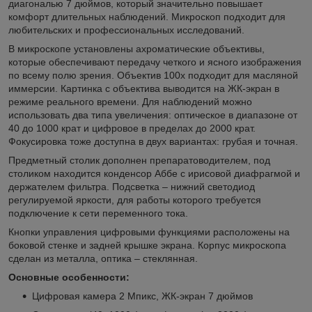
диагональю 7 дюймов, который значительно повышает
комфорт длительных наблюдений. Микроскоп подходит для
любительских и профессиональных исследований.
В микроскопе установлены ахроматические объективы,
которые обеспечивают передачу четкого и ясного изображения
по всему полю зрения. Объектив 100х подходит для масляной
иммерсии. Картинка с объектива выводится на ЖК-экран в
режиме реального времени. Для наблюдений можно
использовать два типа увеличения: оптическое в диапазоне от
40 до 1000 крат и цифровое в пределах до 2000 крат.
Фокусировка тоже доступна в двух вариантах: грубая и точная.
Предметный столик дополнен препаратоводителем, под
столиком находится конденсор Аббе с ирисовой диафрагмой и
держателем фильтра. Подсветка – нижний светодиод
регулируемой яркости, для работы которого требуется
подключение к сети переменного тока.
Кнопки управления цифровыми функциями расположены на
боковой стенке и задней крышке экрана. Корпус микроскопа
сделан из металла, оптика – стеклянная.
Основные особенности:
Цифровая камера 2 Мпикс, ЖК-экран 7 дюймов