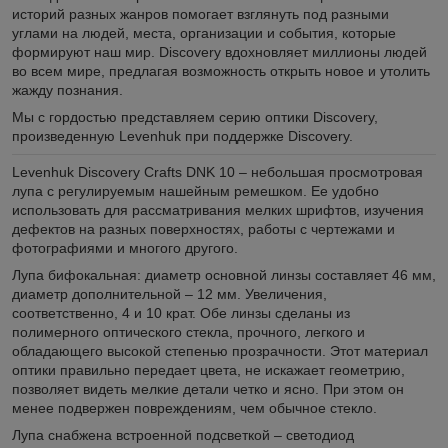
историй разных жанров помогает взглянуть под разными
углами на людей, места, организации и события, которые
формируют наш мир. Discovery вдохновляет миллионы людей
во всем мире, предлагая возможность открыть новое и утолить
жажду познания.
Мы с гордостью представляем серию оптики Discovery,
произведенную Levenhuk при поддержке Discovery.
Levenhuk Discovery Crafts DNK 10 – небольшая просмотровая
лупа с регулируемым нашейным ремешком. Ее удобно
использовать для рассматривания мелких шрифтов, изучения
дефектов на разных поверхностях, работы с чертежами и
фотографиями и многого другого.
Лупа бифокальная: диаметр основной линзы составляет 46 мм,
диаметр дополнительной – 12 мм. Увеличения,
соответственно, 4 и 10 крат. Обе линзы сделаны из
полимерного оптического стекла, прочного, легкого и
обладающего высокой степенью прозрачности. Этот материал
оптики правильно передает цвета, не искажает геометрию,
позволяет видеть мелкие детали четко и ясно. При этом он
менее подвержен повреждениям, чем обычное стекло.
Лупа снабжена встроенной подсветкой – светодиод