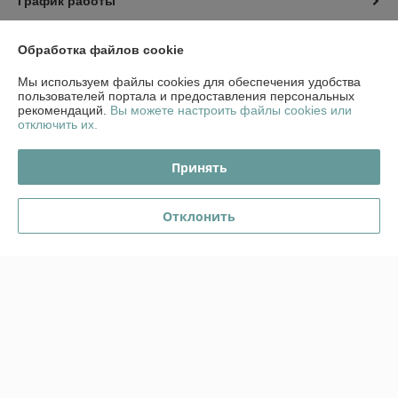
График работы
Полная версия сайта
Обработка файлов cookie
Мы используем файлы cookies для обеспечения удобства
Политика обработки cookies
пользователей портала и предоставления персональных
рекомендаций.
Вы можете настроить файлы cookies или
отключить их.
Сайт создан на платформе Deal.by
Принять
Информация для покупателя
Юридическое лицо:
ООО "Стромес"
Отклонить
220112, г. Минск, ул. Прушинских 31А, оф. 1Б
Регистрационный номер ЕГР: 491327815
УНП: 491327815
Регистрационный орган: Гомельский городской исполнительный
комитет
Дата регистрации компании: 08.06.2017
Местонахождение книги жалоб и предложений: ул. Прушинских 31А,
пом. 1Б