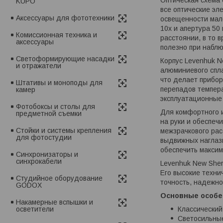
KUPO
все оптические эл
Аксессуары для фототехники
освещенности мало
10x и апертура 50
Комиссионная техника и
расстоянии, в то 
аксессуары
полезно при наблю
Светоформирующие насадки
Корпус Levenhuk N
и отражатели
алюминиевого спла
что делает прибор
Штативы и моноподы для
перепадов темпера
камер
эксплуатационные 
Фотобоксы и столы для
Для комфортного и
предметной съемки
на руки и обеспеч
Стойки и системы крепления
межзрачкового рас
для фотостудии
выдвижных наглазн
обеспечить макси
Синхронизаторы и
синхрокабели
Levenhuk New Sher
Его высокие техни
Студийное оборудование
точность, надежно
GODOX
Основные особе
Накамерные вспышки и
Классический
осветители
Светосильные