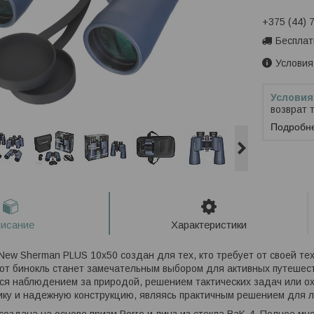
+375 (44) 
Бесплат
Условия
возврат 
Подробн
исание
Характеристики
New Sherman PLUS 10x50 создан для тех, кто требует от своей те
от бинокль станет замечательным выбором для активных путешеств
тся наблюдением за природой, решением тактических задач или ох
ику и надежную конструкцию, являясь практичным решением для л
создана на основе призм Porro и линз из стекла BaK-4. Полное м