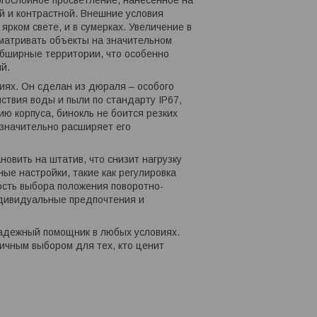
ой и контрастной. Внешние условия
рком свете, и в сумерках. Увеличение в
сматривать объекты на значительном
 обширные территории, что особенно
й.
иях. Он сделан из дюраля – особого
твия воды и пыли по стандарту IP67,
ю корпуса, бинокль не боится резких
 значительно расширяет его
овить на штатив, что снизит нагрузку
ые настройки, такие как регулировка
ость выбора положения поворотно-
ндивидуальные предпочтения и
надежный помощник в любых условиях.
ичным выбором для тех, кто ценит