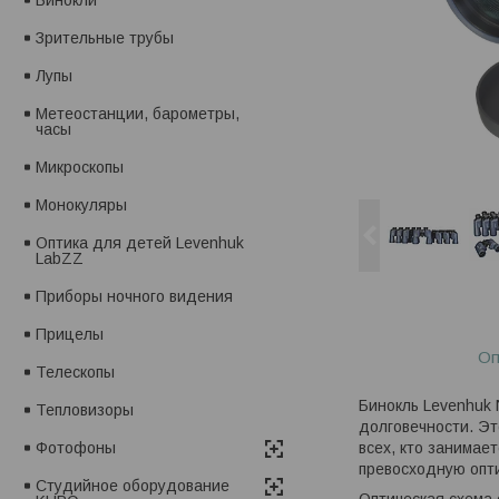
Зрительные трубы
Лупы
Метеостанции, барометры,
часы
Микроскопы
Монокуляры
Оптика для детей Levenhuk
LabZZ
Приборы ночного видения
Прицелы
Оп
Телескопы
Бинокль Levenhuk 
Тепловизоры
долговечности. Эт
всех, кто занимае
Фотофоны
превосходную опт
Студийное оборудование
Оптическая схема 