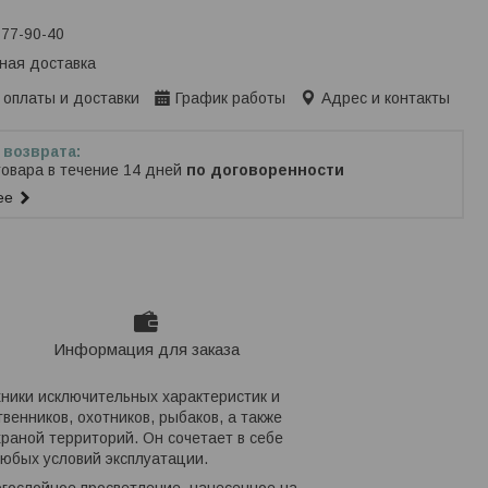
777-90-40
ная доставка
 оплаты и доставки
График работы
Адрес и контакты
товара в течение 14 дней
по договоренности
ее
Информация для заказа
хники исключительных характеристик и
енников, охотников, рыбаков, а также
раной территорий. Он сочетает в себе
юбых условий эксплуатации.
ногослойное просветление, нанесенное на