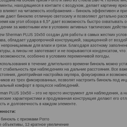
ементы, находящиеся в контакте с воздухом, делает картинку ярк
 влияют на читаемость изображения – бинокль эффективен и при я
 мм дают биноклю отличную светосилу и позволяют детально рас
время как угол обзора в 6,5° дает возможность быстро охватывать
дении за животными или в условиях активных тактических действи
ew Sherman PLUS 10x50 создан для работы в самых жестких услов
ва, обладает ударопрочной конструкцией, защищенной от воздейс
 непроницаемым для влаги и грязи. Благодаря азотному заполнени
туры, а линзы не запотевают и не покрываются конденсатом, что
возможности, особенно в условиях переменчивой погоды.
спользования в течение длительного времени бинокль можно устан
ит стабильность при наблюдениях на дальние расстояния. Все важн
стояния, диоптрийная настройка окуляра, фокусировка и возможн
иков из трех фиксированных, позволят настроить бинокль под и
мальный комфорт в процессе наблюдений.
man PLUS 10x50 – это не просто инструмент для наблюдения, а 
ческие характеристики и продуманная конструкция делают его отл
сть и долговечность в каждом элементе.
нности:
 бинокль с призмами Porro
 объективы, 12-кратное увеличение