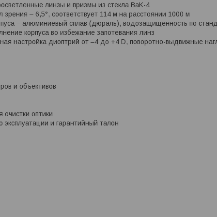
осветленные линзы и призмы из стекла BaK-4
 зрения – 6,5°, соответствует 114 м на расстоянии 1000 м
пуса – алюминиевый сплав (дюраль), водозащищенность по станд
лнение корпуса во избежание запотевания линз
ая настройка диоптрий от –4 до +4 D, поворотно-выдвижные наг
ров и объективов
 очистки оптики
о эксплуатации и гарантийный талон