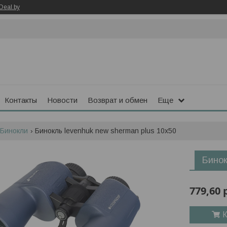
Deal.by
Контакты
Новости
Возврат и обмен
Еще
Бинокли
Бинокль levenhuk new sherman plus 10x50
Бинок
779,60
К