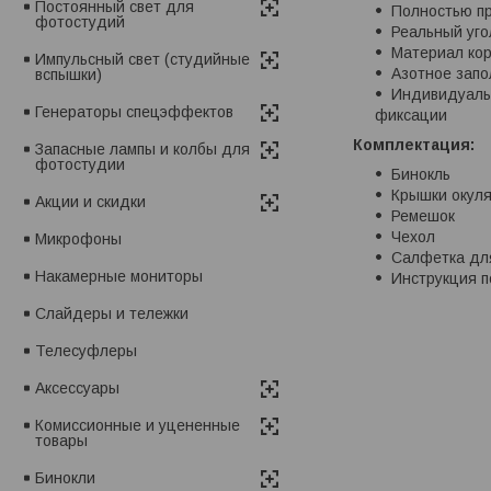
Постоянный свет для
Полностью пр
фотостудий
Реальный угол
Материал кор
Импульсный свет (студийные
Азотное запо
вспышки)
Индивидуальн
Генераторы спецэффектов
фиксации
Комплектация:
Запасные лампы и колбы для
фотостудии
Бинокль
Крышки окуля
Акции и скидки
Ремешок
Чехол
Микрофоны
Салфетка для
Накамерные мониторы
Инструкция п
Слайдеры и тележки
Телесуфлеры
Аксессуары
Комиссионные и уцененные
товары
Бинокли