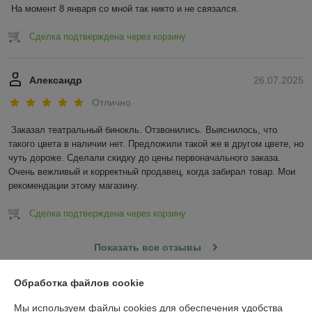
На момент 8 января со мной так никто и не связался.
Сделка подтверждена через корзину
Александр
26.07.2025
Отлично
Заказал театральный бинокль. Отзвонились. Выяснилось, что 
такого цвета в наличии нет. Предложили такой же в другом цвете, но 
чуть дороже. Сделали скидку до цены первоначального заказа. 
Очень вежливый и корректный продавец, когда забирал товар. Мои 
рекомендации этому магазину.
Сделка подтверждена через корзину
Показать все отзывы
Обработка файлов cookie
О нас
Мы используем файлы cookies для обеспечения удобства