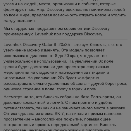
углами на людей, места, организации и события, которые
формируют наш мир. Discovery вдохновляет миллионы людей
во всем мире, предлагая возможность открыть новое и утолить
жажду познания.
Мы с гордостью представляем серию оптики Discovery,
произведенную Levenhuk при поддержке Discovery.
Levenhuk Discovery Gator 8–20x25 – это зум-бинокль, т. е. его
увеличение можно изменять. Эта модель позволяет
использовать диапазон от 8 до 20 крат, что делает ее
универсальной в использовании. На увеличении 8х поле
зрения будет достаточным для просмотра спортивных
мероприятий на стадионе и наблюдений за птицами и
животными. На увеличении 20х будет комфортно
рассматривать сильно удаленные объекты – другой берег реки,
одинокое строение в поле, тропу в горах и проч.
Несмотря на то, что бинокль собран на базе Porro-призм, он
довольно компактный и легкий. С ним приятно и удобно
путешествовать, так как он не занимает много места в рюкзаке.
Оптика сделана из стекла BK-7, на линзы и призмы нанесено
просветление – многослойное покрытие, повышающее
контрастность и яркость передаваемой картинки. Бинокль
оборудован центральной фокусировкой и диоптрийной