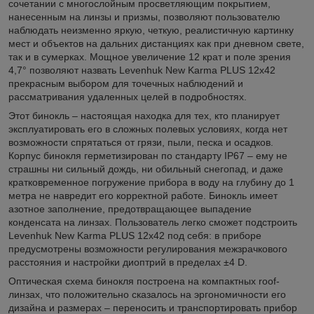
сочетании с многослойным просветляющим покрытием,
нанесенным на линзы и призмы, позволяют пользователю
наблюдать неизменно яркую, четкую, реалистичную картинку
мест и объектов на дальних дистанциях как при дневном свете,
так и в сумерках. Мощное увеличение 12 крат и поле зрения
4,7° позволяют назвать Levenhuk New Karma PLUS 12x42
прекрасным выбором для точечных наблюдений и
рассматривания удаленных целей в подробностях.
Этот бинокль – настоящая находка для тех, кто планирует
эксплуатировать его в сложных полевых условиях, когда нет
возможности спрятаться от грязи, пыли, песка и осадков.
Корпус бинокля герметизирован по стандарту IP67 – ему не
страшны ни сильный дождь, ни обильный снегопад, и даже
кратковременное погружение прибора в воду на глубину до 1
метра не навредит его корректной работе. Бинокль имеет
азотное заполнение, предотвращающее выпадение
конденсата на линзах. Пользователь легко сможет подстроить
Levenhuk New Karma PLUS 12x42 под себя: в приборе
предусмотрены возможности регулирования межзрачкового
расстояния и настройки диоптрий в пределах ±4 D.
Оптическая схема бинокля построена на компактных roof-
линзах, что положительно сказалось на эргономичности его
дизайна и размерах – переносить и транспортировать прибор