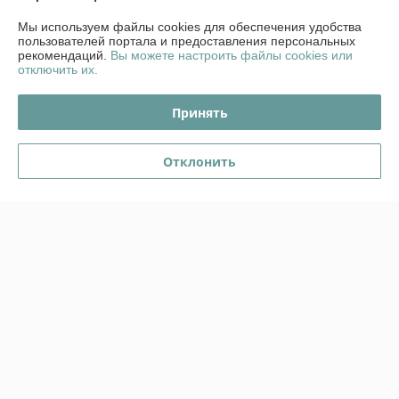
Мы используем файлы cookies для обеспечения удобства
Контакты
пользователей портала и предоставления персональных
рекомендаций.
Вы можете настроить файлы cookies или
отключить их.
Доставка и оплата
Принять
График работы
Отклонить
Полная версия сайта
Политика обработки cookies
Сайт создан на платформе Deal.by
Информация для покупателя
Юридическое лицо:
ООО "Стромес"
220112, г. Минск, ул. Прушинских 31А, оф. 1Б
Регистрационный номер ЕГР: 491327815