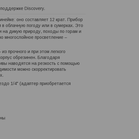
поддержке Discovery.
инейке: оно составляет 12 крат. Прибор
 в облачную погоду или в сумерках. Это
и на дикую природу, походы по горам и
но многослойное просветление –
 из прочного и при этом легкого
корпус обрезинен. Благодаря
тивы наводятся на резкость с помощью
димости можно скорректировать
х.
ездо 1/4" (адаптер приобретается
ины