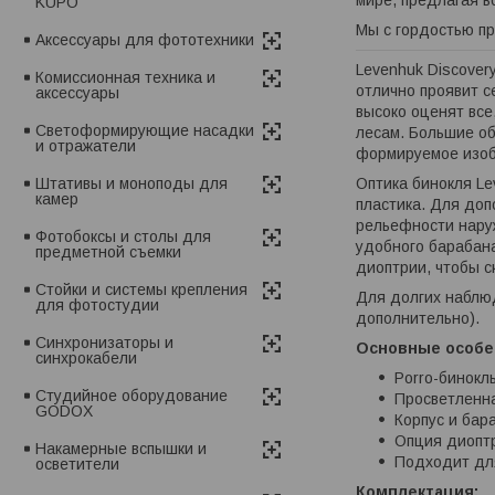
KUPO
Мы с гордостью пр
Аксессуары для фототехники
Levenhuk Discover
Комиссионная техника и
отлично проявит с
аксессуары
высоко оценят все
Светоформирующие насадки
лесам. Большие об
и отражатели
формируемое изоб
Оптика бинокля Lev
Штативы и моноподы для
камер
пластика. Для доп
рельефности наруж
Фотобоксы и столы для
удобного барабан
предметной съемки
диоптрии, чтобы с
Стойки и системы крепления
Для долгих наблюд
для фотостудии
дополнительно).
Синхронизаторы и
Основные особе
синхрокабели
Porro-бинокл
Студийное оборудование
Просветленна
GODOX
Корпус и бар
Опция диоптр
Накамерные вспышки и
Подходит для
осветители
Комплектация: