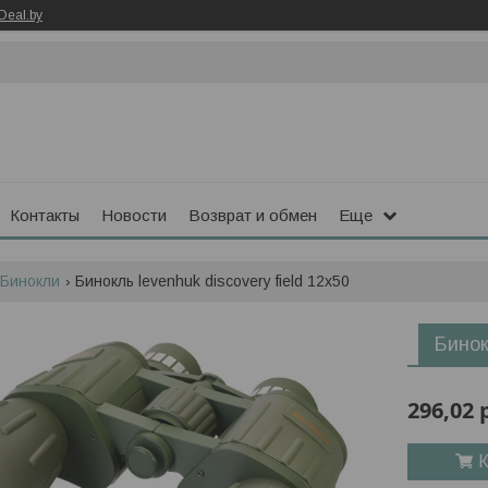
Deal.by
Контакты
Новости
Возврат и обмен
Еще
Бинокли
Бинокль levenhuk discovery field 12x50
Бинок
296,02
К