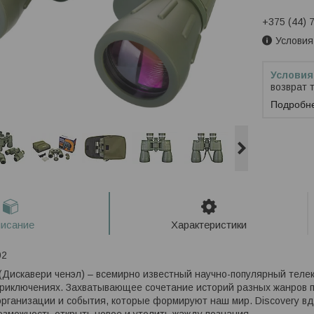
+375 (44) 
Условия
возврат 
Подробн
исание
Характеристики
(Дискавери ченэл) – всемирно известный научно-популярный телека
риключениях. Захватывающее сочетание историй разных жанров п
организации и события, которые формируют наш мир. Discovery 
озможность открыть новое и утолить жажду познания.