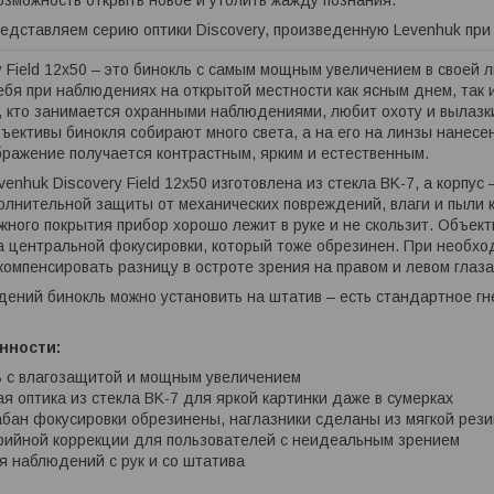
едставляем серию оптики Discovery, произведенную Levenhuk при 
y Field 12x50 – это бинокль с самым мощным увеличением в своей л
ебя при наблюдениях на открытой местности как ясным днем, так и
, кто занимается охранными наблюдениями, любит охоту и вылазк
ъективы бинокля собирают много света, а на его на линзы нанесе
ражение получается контрастным, ярким и естественным.
enhuk Discovery Field 12x50 изготовлена из стекла BK-7, а корпус –
олнительной защиты от механических повреждений, влаги и пыли 
ного покрытия прибор хорошо лежит в руке и не скользит. Объек
а центральной фокусировки, который тоже обрезинен. При необхо
компенсировать разницу в остроте зрения на правом и левом глаза
ений бинокль можно установить на штатив – есть стандартное гн
нности:
ь с влагозащитой и мощным увеличением
я оптика из стекла BK-7 для яркой картинки даже в сумерках
абан фокусировки обрезинены, наглазники сделаны из мягкой рез
ийной коррекции для пользователей с неидеальным зрением
 наблюдений с рук и со штатива