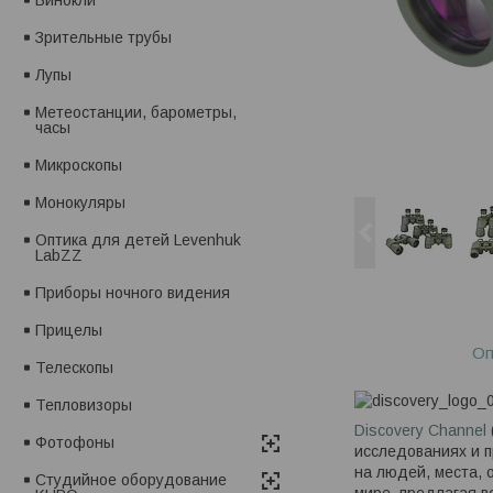
Зрительные трубы
Лупы
Метеостанции, барометры,
часы
Микроскопы
Монокуляры
Оптика для детей Levenhuk
LabZZ
Приборы ночного видения
Прицелы
Оп
Телескопы
Тепловизоры
Discovery Channel
Фотофоны
исследованиях и п
на людей, места, 
Студийное оборудование
мире, предлагая в