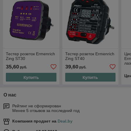
Тестер розеток Ermenrich
Тестер розеток Ermenrich
Ци
Zing ST30
Zing ST40
Erm
ла
35,60
39,60
руб.
руб.
Це
Купить
Купить
О нас
Рейтинг не сформирован
Менее 5 отзывов за последний год
Компания продает на
Deal.by