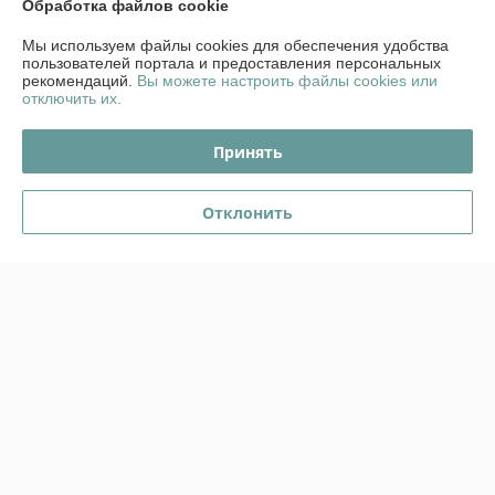
Обработка файлов cookie
Отлично
Мы используем файлы cookies для обеспечения удобства
пользователей портала и предоставления персональных
Заказал театральный бинокль. Отзвонились. Выяснилось, что 
рекомендаций.
Вы можете настроить файлы cookies или
отключить их.
такого цвета в наличии нет. Предложили такой же в другом цвете, но 
чуть дороже. Сделали скидку до цены первоначального заказа. 
Очень вежливый и корректный продавец, когда забирал товар. Мои 
Принять
рекомендации этому магазину.
Сделка подтверждена через корзину
Отклонить
Показать все отзывы
О нас
Контакты
Доставка и оплата
График работы