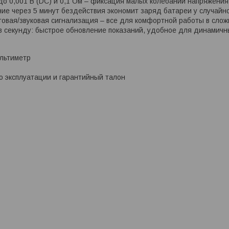
о 0,001 В (DC) и 0,1 Ом – фиксация малых колебаний напряжения
ие через 5 минут бездействия экономит заряд батареи у случайн
товая/звуковая сигнализация – все для комфортной работы в слож
в секунду: быстрое обновление показаний, удобное для динамичн
льтиметр
о эксплуатации и гарантийный талон