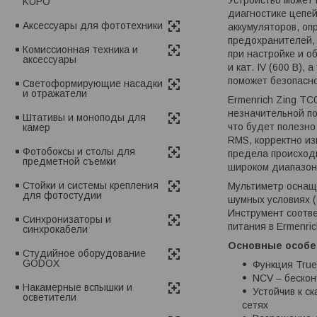
KUPO
диагностике цепей
Аксессуары для фототехники
аккумуляторов, оп
предохранителей, 
Комиссионная техника и
при настройке и о
аксессуары
и кат. IV (600 В),
поможет безопасно
Светоформирующие насадки
и отражатели
Ermenrich Zing TC
незначительной по
Штативы и моноподы для
что будет полезно
камер
RMS, корректно и
Фотобоксы и столы для
предела происходи
предметной съемки
широком диапазоне
Стойки и системы крепления
Мультиметр оснаще
для фотостудии
шумных условиях (
Инструмент соотве
Синхронизаторы и
питания в Ermenric
синхрокабели
Основные особе
Студийное оборудование
GODOX
Функция True
NCV – бескон
Накамерные вспышки и
Устойчив к ск
осветители
сетях