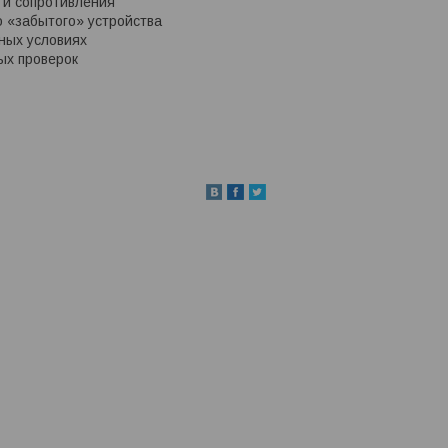
 и сопротивления
о «забытого» устройства
ных условиях
ых проверок