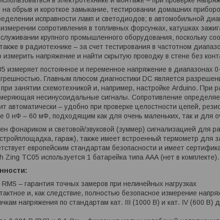
 на обрыв и короткое замыкание, тестировании домашних приборов
ределении исправности ламп и светодиодов; в автомобильной диа
измерении сопротивления в топливных форсунках, катушках зажиг
бслуживании крупного промышленного оборудования, поскольку соотв
 а также в радиотехнике – за счет тестирования в частотном диапа
 измерить напряжение и найти скрытую проводку в стене без конта
05 измеряет постоянное и переменное напряжение в диапазонах 0−
грешностью. Главным плюсом диагностики DC является разрешени
 при занятии схемотехникой и, например, настройке Arduino. При 
змеряющая несинусоидальные сигналы. Сопротивление определяет
т автоматически – удобно при проверке целостности цепей, резис
 0 нФ – 60 мФ, подходящим как для очень маленьких, так и для о
н фонариком и световой/звуковой (зуммер) сигнализацией для р
стройплощадка, гараж), также имеет встроенный термометр для 
тствует европейским стандартам безопасности и имеет сертифика
h Zing TC05 используется 1 батарейка типа ААА (нет в комплекте).
нности:
 RMS – гарантия точных замеров при нелинейных нагрузках
тактное и, как следствие, полностью безопасное измерение напр
ачкам напряжения по стандартам кат. III (1000 В) и кат. IV (600 