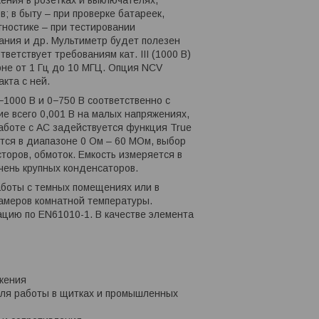
; в быту – при проверке батареек,
гностике – при тестировании
ания и др. Мультиметр будет полезен
етствует требованиям кат. III (1000 В)
зоне от 1 Гц до 10 МГЦ. Опция NCV
кта с ней.
1000 В и 0−750 В соответственно с
е всего 0,001 В на малых напряжениях,
работе с AC задействуется функция True
ся в диапазоне 0 Ом – 60 МОм, выбор
торов, обмоток. Емкость измеряется в
чень крупных конденсаторов.
аботы с темных помещениях или в
замеров комнатной температуры.
цию по EN61010-1. В качестве элемента
яжения
В) для работы в щитках и промышленных