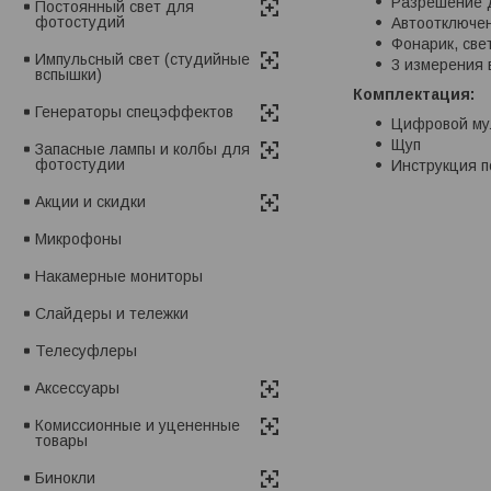
Разрешение д
Постоянный свет для
фотостудий
Автоотключен
Фонарик, све
Импульсный свет (студийные
3 измерения 
вспышки)
Комплектация:
Генераторы спецэффектов
Цифровой му
Щуп
Запасные лампы и колбы для
фотостудии
Инструкция п
Акции и скидки
Микрофоны
Накамерные мониторы
Слайдеры и тележки
Телесуфлеры
Аксессуары
Комиссионные и уцененные
товары
Бинокли