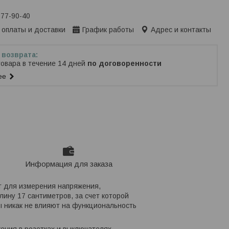
777-90-40
 оплаты и доставки
График работы
Адрес и контакты
товара в течение 14 дней
по договоренности
ее
Информация для заказа
т для измерения напряжения,
лину 17 сантиметров, за счет которой
ы никак не влияют на функциональность
ения в розетках и выключателях,