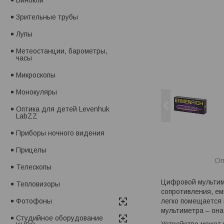
Зрительные трубы
Лупы
Метеостанции, барометры,
часы
Микроскопы
Монокуляры
Оптика для детей Levenhuk
LabZZ
Приборы ночного видения
Прицелы
Оп
Телескопы
Цифровой мультим
Тепловизоры
сопротивления, ем
легко помещается 
Фотофоны
мультиметра – она
Студийное оборудование
Устройство может 