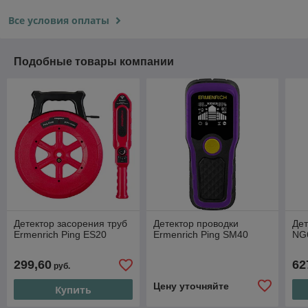
Все условия оплаты
Подобные товары компании
Детектор засорения труб
Детектор проводки
Дет
Ermenrich Ping ES20
Ermenrich Ping SM40
NG
299,60
62
руб.
Цену уточняйте
Купить