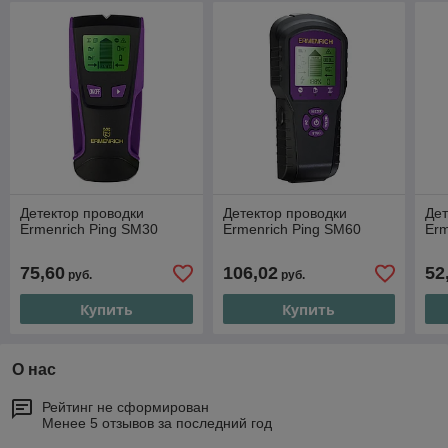
Детектор проводки
Детектор проводки
Дет
Ermenrich Ping SM30
Ermenrich Ping SM60
Erm
75,60
106,02
52
руб.
руб.
Купить
Купить
О нас
Рейтинг не сформирован
Менее 5 отзывов за последний год