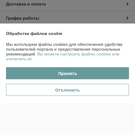
Доставка и оплата
График работы
Полная версия сайта
Обработка файлов cookie
Мы используем файлы cookies для обеспечения удобства
Политика обработки cookies
пользователей портала и предоставления персональных
рекомендаций.
Вы можете настроить файлы cookies или
отключить их.
Сайт создан на платформе Deal.by
Принять
Информация для покупателя
Отклонить
Юридическое лицо:
ООО "Стромес"
220112, г. Минск, ул. Прушинских 31А, оф. 1Б
Регистрационный номер ЕГР: 491327815
УНП: 491327815
Регистрационный орган: Гомельский городской исполнительный
комитет