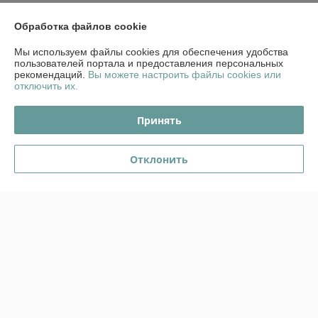
Сделка подтверждена через корзину
Обработка файлов cookie
Показать все отзывы
Мы используем файлы cookies для обеспечения удобства
пользователей портала и предоставления персональных
рекомендаций.
Вы можете настроить файлы cookies или
отключить их.
О нас
Принять
Контакты
Отклонить
Доставка и оплата
График работы
Полная версия сайта
Политика обработки cookies
Сайт создан на платформе Deal.by