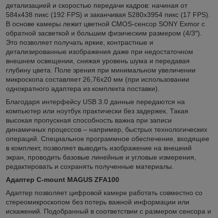
детализацией и скоростью передачи кадров: начиная от
584x438 пикс (192 FPS) и заканчивая 5280x3954 пикс (17 FPS).
В основе камеры лежит цветной CMOS-сенсор SONY Exmor с
обратной засветкой и большим физическим размером (4/3″).
Это позволяет получать яркие, контрастные и
детализированные изображения даже при недостаточном
внешнем освещении, снижая уровень шума и передавая
глубину цвета. Поле зрения при минимальном увеличении
микроскопа составляет 26,76х20 мм (при использовании
однократного адаптера из комплекта поставки).
Благодаря интерфейсу USB 3.0 данные передаются на
компьютер или ноутбук практически без задержек. Такая
высокая пропускная способность важна при записи
динамичных процессов – например, быстрых технологических
операций. Специальное программное обеспечение, входящее
в комплект, позволяет выводить изображение на внешний
экран, проводить базовые линейные и угловые измерения,
редактировать и сохранять полученные материалы.
Адаптер C-mount MAGUS ZFA100
Адаптер позволяет цифровой камере работать совместно со
стереомикроскопом без потерь важной информации или
искажений. Подобранный в соответствии с размером сенсора и