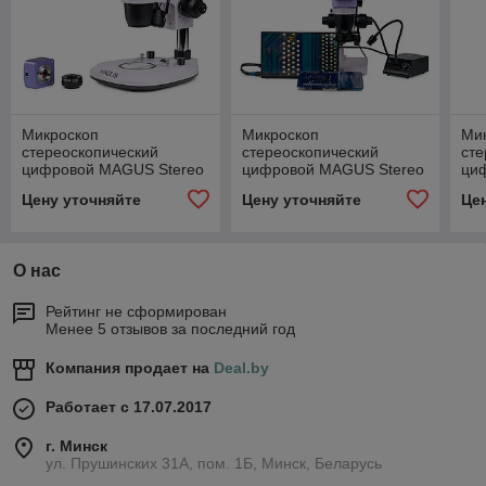
Микроскоп
Микроскоп
Ми
стереоскопический
стереоскопический
сте
цифровой MAGUS Stereo
цифровой MAGUS Stereo
ци
D8T BASE
D8TR LCD для ремонта и
D7
Цену уточняйте
Цену уточняйте
Це
пайки
О нас
Рейтинг не сформирован
Менее 5 отзывов за последний год
Компания продает на
Deal.by
Работает с 17.07.2017
г. Минск
ул. Прушинских 31А, пом. 1Б, Минск, Беларусь