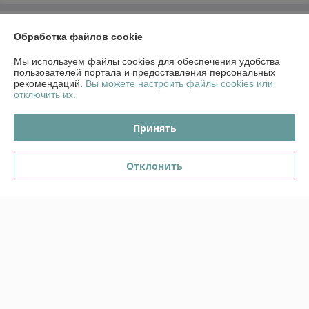
О нас
Обработка файлов cookie
Контакты
Мы используем файлы cookies для обеспечения удобства
пользователей портала и предоставления персональных
рекомендаций.
Вы можете настроить файлы cookies или
Доставка и оплата
отключить их.
График работы
Принять
Полная версия сайта
Отклонить
Политика обработки cookies
Сайт создан на платформе Deal.by
Информация для покупателя
Юридическое лицо:
ООО "Стромес"
220112, г. Минск, ул. Прушинских 31А, оф. 1Б